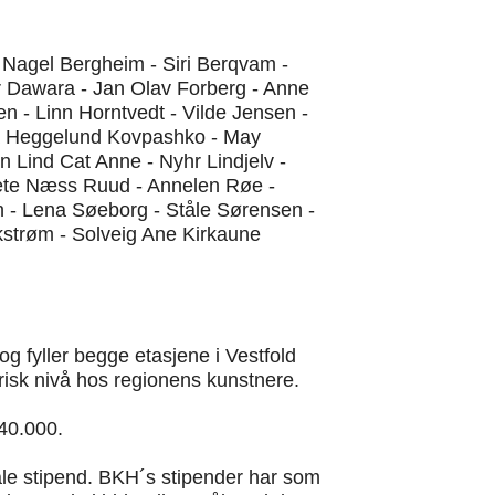
ie Nagel Bergheim - Siri Berqvam -
ar Dawara - Jan Olav Forberg - Anne
 - Linn Horntvedt - Vilde Jensen -
ena Heggelund Kovpashko - May
 Lind Cat Anne - Nyhr Lindjelv -
Grete Næss Ruud - Annelen Røe -
n - Lena Søeborg - Ståle Sørensen -
ikstrøm - Solveig Ane Kirkaune
og fyller begge etasjene i Vestfold
erisk nivå hos regionens kunstnere.
 40.000.
ale stipend. BKH´s stipender har som