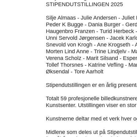
STIPENDUTSTILLINGEN 2025
Silje Almaas - Julie Andersen - Juliet
Peder K Bugge - Dania Burger - Gerd 
Haugenbro Franzen - Turid Herbeck -
Unni Servold Jørgensen - Jacek Karlo
Snevold von Krogh - Ane Krogseth - A
Morten Lind Anne - Trine Lindjelv - 
Verena Scholz - Marit Silsand - Espe
Tollef Thorsnes - Katrine Vefling - M
Øksendal - Tore Aarholt
Stipendutstillingen er en årlig presen
Totalt 59 profesjonelle billedkunstner
Kunstsenter. Utstillingen viser en st
Kunstnerne deltar med et verk hver og
Midlene som deles ut på Stipendutsti