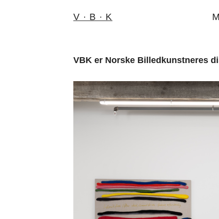
V · B · K
M
VBK er Norske Billedkunstneres dis