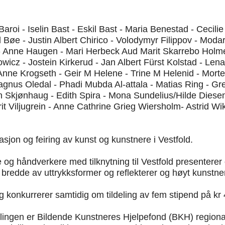
 Baroi - Iselin Bast - Eskil Bast - Maria Benestad - Cecil
Bøe - Justin Albert Chirico - Volodymyr Filippov - Mod
 Anne Haugen - Mari Herbeck Aud Marit Skarrebo Holmen
wicz - Jostein Kirkerud - Jan Albert Fürst Kolstad - L
nne Krogseth - Geir M Helene - Trine M Helenid - Morten
Magnus Oledal - Phadi Mubda Al-attala - Matias Ring - 
n Skjønhaug - Edith Spira - Mona Sundelius/Hilde Diese
arit Viljugrein - Anne Cathrine Grieg Wiersholm- Astrid W
tasjon og feiring av kunst og kunstnere i Vestfold.
e og håndverkere med tilknytning til Vestfold presenterer 
or bredde av uttrykksformer og reflekterer og høyt kunstn
 konkurrerer samtidig om tildeling av fem stipend på kr
llingen er Bildende Kunstneres Hjelpefond (BKH) region